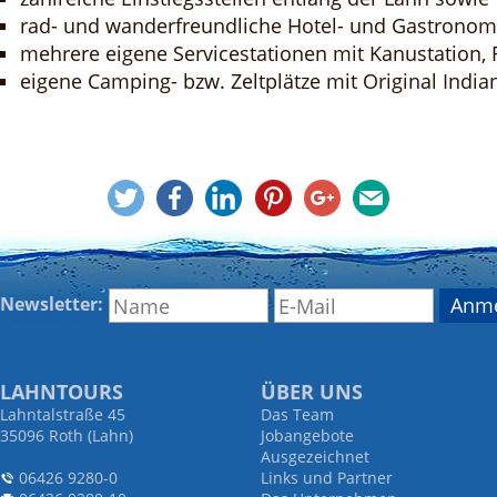
rad- und wanderfreundliche Hotel- und Gastronom
mehrere eigene Servicestationen mit Kanustation,
eigene Camping- bzw. Zeltplätze mit Original India
Newsletter:
LAHNTOURS
ÜBER UNS
Lahntalstraße 45
Das Team
35096 Roth (Lahn)
Jobangebote
Ausgezeichnet
06426 9280-0
Links und Partner