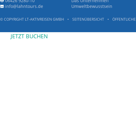
06426 9280-10
Das Unternehmen
info@lahntours.de
Umweltbewusstsein
© COPYRIGHT LT-AKTIVREISEN GMBH
•
SEITENÜBERSICHT
•
ÖFFENTLICHE
JETZT BUCHEN