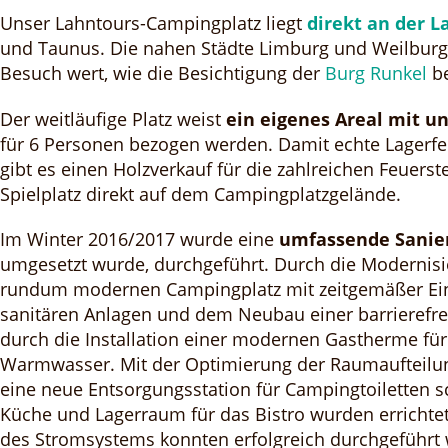
Unser Lahntours-Campingplatz liegt
direkt an der L
und Taunus. Die nahen Städte Limburg und Weilburg 
Besuch wert, wie die Besichtigung der
Burg Runkel
be
Der weitläufige Platz weist
ein eigenes Areal mit 
für 6 Personen bezogen werden. Damit echte Lager
gibt es einen Holzverkauf für die zahlreichen Feuerst
Spielplatz direkt auf dem Campingplatzgelände.
Im Winter 2016/2017 wurde eine
umfassende Sanier
umgesetzt wurde, durchgeführt. Durch die Moderni
rundum modernen Campingplatz mit zeitgemäßer Ein
sanitären Anlagen und dem Neubau einer barrierefr
durch die Installation einer modernen Gastherme f
Warmwasser. Mit der Optimierung der Raumaufteilun
eine neue Entsorgungsstation für Campingtoiletten s
Küche und Lagerraum für das Bistro wurden errichte
des Stromsystems konnten erfolgreich durchgeführt